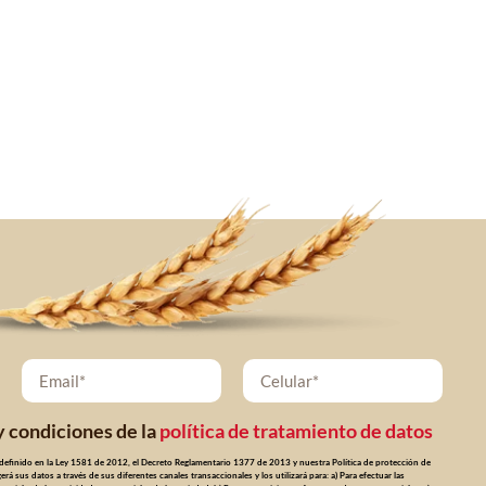
y condiciones de la
política de tratamiento de datos
definido en la Ley 1581 de 2012, el Decreto Reglamentario 1377 de 2013 y nuestra Política de protección de
á sus datos a través de sus diferentes canales transaccionales y los utilizará para: a) Para efectuar las