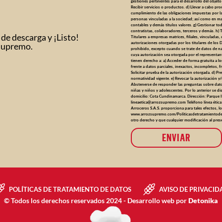
gestiones pertinentes para el desarrollo del objeto 
Recibir servicios o productos. d) Llevar a cabo pro
cumplimiento de las obligaciones impuestas por las
personas vinculadas a la sociedad; así como en mat
contables y demás títulos valores. g) Gestionar t
contratistas, colaboradores, terceros y demás. h) Tr
 de descarga y ¡Listo!
Titulares a empresas matrices, filiales, vinculada
autorizaciones otorgadas por los titulares de los 
 Supremo.
prohibido, excepto cuando se trate de datos de na
cuya autorización sea otorgada por el representant
tienen derecho a: a) Acceder de forma gratuita a l
frente a datos parciales, inexactos, incompletos, 
Solicitar prueba de la autorización otorgada. d) Pr
normatividad vigente. e) Revocar la autorización y/
Abstenerse de responder las preguntas sobre datos
niñas y niños y adolescentes. Por lo anterior se 
domicilio: Cota Cundinamarca. Dirección: Parque I
lineaetica@arrozsupremo.com
Teléfono línea étic
Arroceros S.A.S. proporciona para tales efectos, 
www.arrozsupremo.com/Políticasdetratamientodedat
otro derecho y que cualquier modificación al prese
ENVIAR
POLÍTICAS DE TRATAMIENTO DE DATOS
AVISO DE PRIVACID
© Todos los derechos reservados 2024 - Desarrollo web por
Detonika