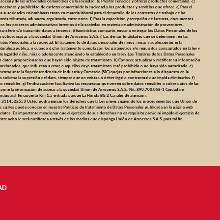
social y de las actividades comerciales de la sociedad. b) Prestar servicios y ofrecer productos comerciales. c)
mociones y publicidad de carácter comercial de la sociedad y los productos y servicios que ofrece. e) Para el
 autoridades colombianas tanto en materia laboral para el desarrollo de los contratos de trabajo de las
eria tributaria, aduanera, regulatoria, entre otros. f) Para la expedición y recepción de facturas, documentos
odos los procesos administrativos internos de la sociedad en materia de administración de proveedores,
ansferir y/o transmitir datos a terceros. i) Suministrar, compartir, enviar o entregar los Datos Personales de los
s, o subordinadas a la sociedad Unión de Arroceros S.A.S. j) Las demás finalidades que se determinen en las
Datos Personales a la sociedad. El tratamiento de datos personales de niños, niñas y adolescentes está
turaleza pública, o cuando dicho tratamiento cumpla con los parámetros y/o requisitos consagrados en la ley y
e legal del niño, niña o adolescente atendiendo lo establecido en la ley. Los Titulares de los Datos Personales
os datos proporcionados que hayan sido objeto de tratamiento. b) Conocer, actualizar y rectificar su información
fraccionados, que induzcan a error, o aquellos cuyo tratamiento esté prohibido o no haya sido autorizado. c)
esentar ante la Superintendencia de Industria y Comercio (SIC) quejas por infracciones a lo dispuesto en la
o solicitar la supresión del dato, siempre que no exista un deber legal o contractual que impida eliminarlos. f)
 sensibles. g) Tendrá carácter facultativo las respuestas que versen sobre datos sensibles o sobre datos de las
dispone la información de acceso a la sociedad Unión de Arroceros S.A.S.: Nit: 890.700.058-1 Ciudad de
ndustrial Terrapuerto Km 1.5 entrada parque La Florida BG 2 Canales de atención:
a: 3114522553 Usted podrá ejercer los derechos que la Ley prevé, siguiendo los procedimientos que Unión de
los cuales puede conocer en nuestra Políticas de tratamiento de Datos Personales publicada en la página web
os. Es importante mencionar que el ejercicio de sus derechos no es requisito previo ni impide el ejercicio de
nte aviso le será notificada a través de los medios que disponga Unión de Arroceros S.A.S. para tal fin.
AD