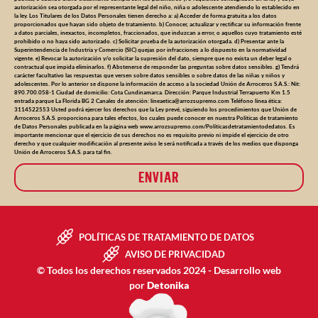
autorización sea otorgada por el representante legal del niño, niña o adolescente atendiendo lo establecido en
la ley. Los Titulares de los Datos Personales tienen derecho a: a) Acceder de forma gratuita a los datos
proporcionados que hayan sido objeto de tratamiento. b) Conocer, actualizar y rectificar su información frente
a datos parciales, inexactos, incompletos, fraccionados, que induzcan a error, o aquellos cuyo tratamiento esté
prohibido o no haya sido autorizado. c) Solicitar prueba de la autorización otorgada. d) Presentar ante la
Superintendencia de Industria y Comercio (SIC) quejas por infracciones a lo dispuesto en la normatividad
vigente. e) Revocar la autorización y/o solicitar la supresión del dato, siempre que no exista un deber legal o
contractual que impida eliminarlos. f) Abstenerse de responder las preguntas sobre datos sensibles. g) Tendrá
carácter facultativo las respuestas que versen sobre datos sensibles o sobre datos de las niñas y niños y
adolescentes. Por lo anterior se dispone la información de acceso a la sociedad Unión de Arroceros S.A.S.: Nit:
890.700.058-1 Ciudad de domicilio: Cota Cundinamarca. Dirección: Parque Industrial Terrapuerto Km 1.5
entrada parque La Florida BG 2 Canales de atención:
lineaetica@arrozsupremo.com
Teléfono línea ética:
3114522553 Usted podrá ejercer los derechos que la Ley prevé, siguiendo los procedimientos que Unión de
Arroceros S.A.S. proporciona para tales efectos, los cuales puede conocer en nuestra Políticas de tratamiento
de Datos Personales publicada en la página web www.arrozsupremo.com/Políticasdetratamientodedatos. Es
importante mencionar que el ejercicio de sus derechos no es requisito previo ni impide el ejercicio de otro
derecho y que cualquier modificación al presente aviso le será notificada a través de los medios que disponga
Unión de Arroceros S.A.S. para tal fin.
ENVIAR
POLÍTICAS DE TRATAMIENTO DE DATOS
AVISO DE PRIVACIDAD
© Todos los derechos reservados 2024 - Desarrollo web
por
Detonika