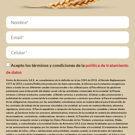
Acepto los términos y condiciones de la
política de tratamiento
de datos
Unión de Arroceros S.A.S., en cumplimiento de lo definido en la Ley 1581 de 2012, el Decreto Reglamentario
1377 de 2013 y nuestra Política de protección de datos personales, le informa que La empresa recogerá sus
datos a través de sus diferentes canales transaccionales y los utilizará para: a) Para efectuar las gestiones
pertinentes para el desarrollo del objeto social y de las actividades comerciales de la sociedad. b) Prestar
servicios y ofrecer productos comerciales. c) Recibir servicios o productos. d) Llevar a cabo promociones y
publicidad de carácter comercial de la sociedad y los productos y servicios que ofrece. e) Para el cumplimiento
de las obligaciones impuestas por las autoridades colombianas tanto en materia laboral para el desarrollo de
los contratos de trabajo de las personas vinculadas a la sociedad; así como en materia tributaria, aduanera,
regulatoria, entre otros. f) Para la expedición y recepción de facturas, documentos contables y demás títulos
valores. g) Gestionar todos los procesos administrativos internos de la sociedad en materia de administración
de proveedores, contratistas, colaboradores, terceros y demás. h) Transferir y/o transmitir datos a terceros. i)
Suministrar, compartir, enviar o entregar los Datos Personales de los Titulares a empresas matrices, filiales,
vinculadas, o subordinadas a la sociedad Unión de Arroceros S.A.S. j) Las demás finalidades que se determinen
en las autorizaciones otorgadas por los titulares de los Datos Personales a la sociedad. El tratamiento de datos
personales de niños, niñas y adolescentes está prohibido, excepto cuando se trate de datos de naturaleza
pública, o cuando dicho tratamiento cumpla con los parámetros y/o requisitos consagrados en la ley y cuya