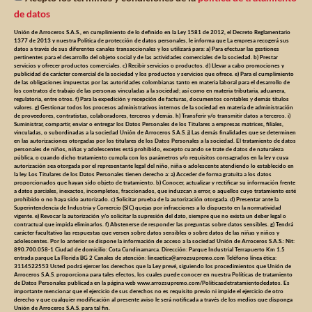
de datos
Unión de Arroceros S.A.S., en cumplimiento de lo definido en la Ley 1581 de 2012, el Decreto Reglamentario
1377 de 2013 y nuestra Política de protección de datos personales, le informa que La empresa recogerá sus
datos a través de sus diferentes canales transaccionales y los utilizará para: a) Para efectuar las gestiones
pertinentes para el desarrollo del objeto social y de las actividades comerciales de la sociedad. b) Prestar
servicios y ofrecer productos comerciales. c) Recibir servicios o productos. d) Llevar a cabo promociones y
publicidad de carácter comercial de la sociedad y los productos y servicios que ofrece. e) Para el cumplimiento
de las obligaciones impuestas por las autoridades colombianas tanto en materia laboral para el desarrollo de
los contratos de trabajo de las personas vinculadas a la sociedad; así como en materia tributaria, aduanera,
regulatoria, entre otros. f) Para la expedición y recepción de facturas, documentos contables y demás títulos
valores. g) Gestionar todos los procesos administrativos internos de la sociedad en materia de administración
de proveedores, contratistas, colaboradores, terceros y demás. h) Transferir y/o transmitir datos a terceros. i)
Suministrar, compartir, enviar o entregar los Datos Personales de los Titulares a empresas matrices, filiales,
vinculadas, o subordinadas a la sociedad Unión de Arroceros S.A.S. j) Las demás finalidades que se determinen
en las autorizaciones otorgadas por los titulares de los Datos Personales a la sociedad. El tratamiento de datos
personales de niños, niñas y adolescentes está prohibido, excepto cuando se trate de datos de naturaleza
pública, o cuando dicho tratamiento cumpla con los parámetros y/o requisitos consagrados en la ley y cuya
autorización sea otorgada por el representante legal del niño, niña o adolescente atendiendo lo establecido en
la ley. Los Titulares de los Datos Personales tienen derecho a: a) Acceder de forma gratuita a los datos
proporcionados que hayan sido objeto de tratamiento. b) Conocer, actualizar y rectificar su información frente
a datos parciales, inexactos, incompletos, fraccionados, que induzcan a error, o aquellos cuyo tratamiento esté
prohibido o no haya sido autorizado. c) Solicitar prueba de la autorización otorgada. d) Presentar ante la
Superintendencia de Industria y Comercio (SIC) quejas por infracciones a lo dispuesto en la normatividad
vigente. e) Revocar la autorización y/o solicitar la supresión del dato, siempre que no exista un deber legal o
contractual que impida eliminarlos. f) Abstenerse de responder las preguntas sobre datos sensibles. g) Tendrá
carácter facultativo las respuestas que versen sobre datos sensibles o sobre datos de las niñas y niños y
adolescentes. Por lo anterior se dispone la información de acceso a la sociedad Unión de Arroceros S.A.S.: Nit:
890.700.058-1 Ciudad de domicilio: Cota Cundinamarca. Dirección: Parque Industrial Terrapuerto Km 1.5
entrada parque La Florida BG 2 Canales de atención:
lineaetica@arrozsupremo.com
Teléfono línea ética:
3114522553 Usted podrá ejercer los derechos que la Ley prevé, siguiendo los procedimientos que Unión de
Arroceros S.A.S. proporciona para tales efectos, los cuales puede conocer en nuestra Políticas de tratamiento
de Datos Personales publicada en la página web www.arrozsupremo.com/Políticasdetratamientodedatos. Es
importante mencionar que el ejercicio de sus derechos no es requisito previo ni impide el ejercicio de otro
derecho y que cualquier modificación al presente aviso le será notificada a través de los medios que disponga
Unión de Arroceros S.A.S. para tal fin.