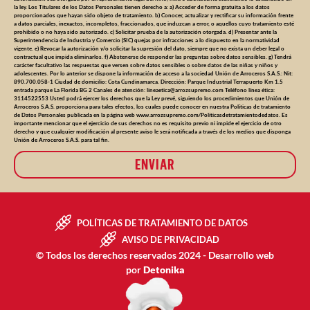
la ley. Los Titulares de los Datos Personales tienen derecho a: a) Acceder de forma gratuita a los datos
proporcionados que hayan sido objeto de tratamiento. b) Conocer, actualizar y rectificar su información frente
a datos parciales, inexactos, incompletos, fraccionados, que induzcan a error, o aquellos cuyo tratamiento esté
prohibido o no haya sido autorizado. c) Solicitar prueba de la autorización otorgada. d) Presentar ante la
Superintendencia de Industria y Comercio (SIC) quejas por infracciones a lo dispuesto en la normatividad
vigente. e) Revocar la autorización y/o solicitar la supresión del dato, siempre que no exista un deber legal o
contractual que impida eliminarlos. f) Abstenerse de responder las preguntas sobre datos sensibles. g) Tendrá
carácter facultativo las respuestas que versen sobre datos sensibles o sobre datos de las niñas y niños y
adolescentes. Por lo anterior se dispone la información de acceso a la sociedad Unión de Arroceros S.A.S.: Nit:
890.700.058-1 Ciudad de domicilio: Cota Cundinamarca. Dirección: Parque Industrial Terrapuerto Km 1.5
entrada parque La Florida BG 2 Canales de atención:
lineaetica@arrozsupremo.com
Teléfono línea ética:
3114522553 Usted podrá ejercer los derechos que la Ley prevé, siguiendo los procedimientos que Unión de
Arroceros S.A.S. proporciona para tales efectos, los cuales puede conocer en nuestra Políticas de tratamiento
de Datos Personales publicada en la página web www.arrozsupremo.com/Políticasdetratamientodedatos. Es
importante mencionar que el ejercicio de sus derechos no es requisito previo ni impide el ejercicio de otro
derecho y que cualquier modificación al presente aviso le será notificada a través de los medios que disponga
Unión de Arroceros S.A.S. para tal fin.
ENVIAR
POLÍTICAS DE TRATAMIENTO DE DATOS
AVISO DE PRIVACIDAD
© Todos los derechos reservados 2024 - Desarrollo web
por
Detonika