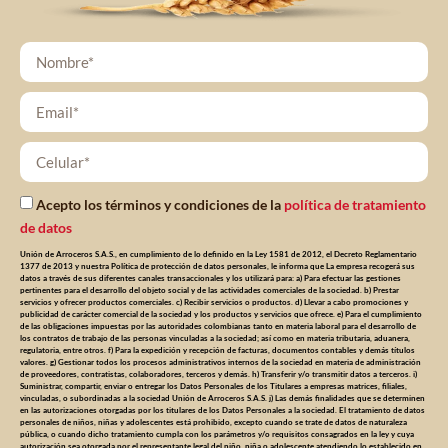
Acepto los términos y condiciones de la
política de tratamiento
de datos
Unión de Arroceros S.A.S., en cumplimiento de lo definido en la Ley 1581 de 2012, el Decreto Reglamentario
1377 de 2013 y nuestra Política de protección de datos personales, le informa que La empresa recogerá sus
datos a través de sus diferentes canales transaccionales y los utilizará para: a) Para efectuar las gestiones
pertinentes para el desarrollo del objeto social y de las actividades comerciales de la sociedad. b) Prestar
servicios y ofrecer productos comerciales. c) Recibir servicios o productos. d) Llevar a cabo promociones y
publicidad de carácter comercial de la sociedad y los productos y servicios que ofrece. e) Para el cumplimiento
de las obligaciones impuestas por las autoridades colombianas tanto en materia laboral para el desarrollo de
los contratos de trabajo de las personas vinculadas a la sociedad; así como en materia tributaria, aduanera,
regulatoria, entre otros. f) Para la expedición y recepción de facturas, documentos contables y demás títulos
valores. g) Gestionar todos los procesos administrativos internos de la sociedad en materia de administración
de proveedores, contratistas, colaboradores, terceros y demás. h) Transferir y/o transmitir datos a terceros. i)
Suministrar, compartir, enviar o entregar los Datos Personales de los Titulares a empresas matrices, filiales,
vinculadas, o subordinadas a la sociedad Unión de Arroceros S.A.S. j) Las demás finalidades que se determinen
en las autorizaciones otorgadas por los titulares de los Datos Personales a la sociedad. El tratamiento de datos
personales de niños, niñas y adolescentes está prohibido, excepto cuando se trate de datos de naturaleza
pública, o cuando dicho tratamiento cumpla con los parámetros y/o requisitos consagrados en la ley y cuya
autorización sea otorgada por el representante legal del niño, niña o adolescente atendiendo lo establecido en