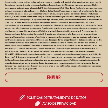
de proveedores, contratistas, colaboradores, terceros y demás. h) Transferir y/o transmitir datos a terceros. i)
Suministrar, compartir, enviar o entregar los Datos Personales de los Titulares a empresas matrices, filiales,
vinculadas, o subordinadas a la sociedad Unión de Arroceros S.A.S. j) Las demás finalidades que se determinen
en las autorizaciones otorgadas por los titulares de los Datos Personales a la sociedad. El tratamiento de datos
personales de niños, niñas y adolescentes está prohibido, excepto cuando se trate de datos de naturaleza
pública, o cuando dicho tratamiento cumpla con los parámetros y/o requisitos consagrados en la ley y cuya
autorización sea otorgada por el representante legal del niño, niña o adolescente atendiendo lo establecido en
la ley. Los Titulares de los Datos Personales tienen derecho a: a) Acceder de forma gratuita a los datos
proporcionados que hayan sido objeto de tratamiento. b) Conocer, actualizar y rectificar su información frente
a datos parciales, inexactos, incompletos, fraccionados, que induzcan a error, o aquellos cuyo tratamiento esté
prohibido o no haya sido autorizado. c) Solicitar prueba de la autorización otorgada. d) Presentar ante la
Superintendencia de Industria y Comercio (SIC) quejas por infracciones a lo dispuesto en la normatividad
vigente. e) Revocar la autorización y/o solicitar la supresión del dato, siempre que no exista un deber legal o
contractual que impida eliminarlos. f) Abstenerse de responder las preguntas sobre datos sensibles. g) Tendrá
carácter facultativo las respuestas que versen sobre datos sensibles o sobre datos de las niñas y niños y
adolescentes. Por lo anterior se dispone la información de acceso a la sociedad Unión de Arroceros S.A.S.: Nit:
890.700.058-1 Ciudad de domicilio: Cota Cundinamarca. Dirección: Parque Industrial Terrapuerto Km 1.5
entrada parque La Florida BG 2 Canales de atención:
lineaetica@arrozsupremo.com
Teléfono línea ética:
3114522553 Usted podrá ejercer los derechos que la Ley prevé, siguiendo los procedimientos que Unión de
Arroceros S.A.S. proporciona para tales efectos, los cuales puede conocer en nuestra Políticas de tratamiento
de Datos Personales publicada en la página web www.arrozsupremo.com/Políticasdetratamientodedatos. Es
importante mencionar que el ejercicio de sus derechos no es requisito previo ni impide el ejercicio de otro
derecho y que cualquier modificación al presente aviso le será notificada a través de los medios que disponga
Unión de Arroceros S.A.S. para tal fin.
ENVIAR
POLÍTICAS DE TRATAMIENTO DE DATOS
AVISO DE PRIVACIDAD