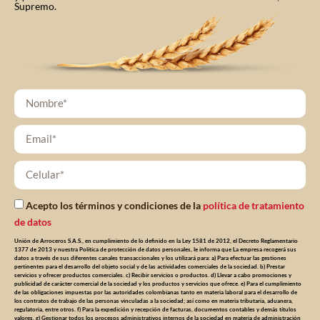
Supremo.
Acepto los términos y condiciones de la
política de tratamiento
de datos
Unión de Arroceros S.A.S., en cumplimiento de lo definido en la Ley 1581 de 2012, el Decreto Reglamentario
1377 de 2013 y nuestra Política de protección de datos personales, le informa que La empresa recogerá sus
datos a través de sus diferentes canales transaccionales y los utilizará para: a) Para efectuar las gestiones
pertinentes para el desarrollo del objeto social y de las actividades comerciales de la sociedad. b) Prestar
servicios y ofrecer productos comerciales. c) Recibir servicios o productos. d) Llevar a cabo promociones y
publicidad de carácter comercial de la sociedad y los productos y servicios que ofrece. e) Para el cumplimiento
de las obligaciones impuestas por las autoridades colombianas tanto en materia laboral para el desarrollo de
los contratos de trabajo de las personas vinculadas a la sociedad; así como en materia tributaria, aduanera,
regulatoria, entre otros. f) Para la expedición y recepción de facturas, documentos contables y demás títulos
valores. g) Gestionar todos los procesos administrativos internos de la sociedad en materia de administración